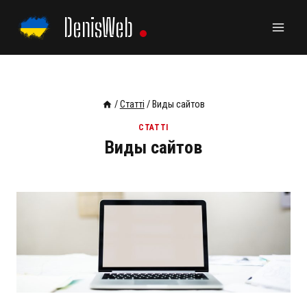
Skip
DenisWeb
to
content
/
Статті
/
Виды сайтов
СТАТТІ
Виды сайтов