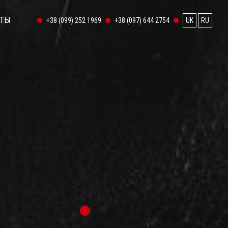
КТЫ
+38 (099) 252 1969
+38 (097) 644 2754
UK
RU