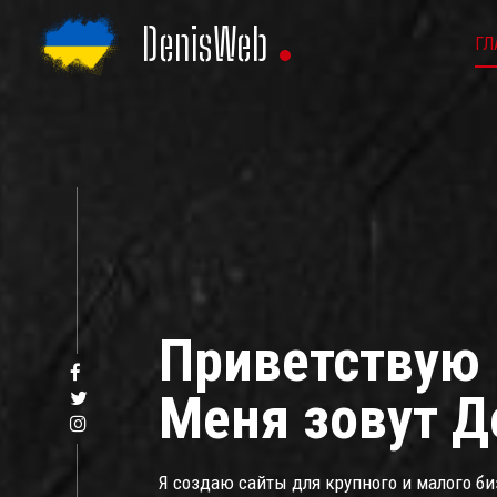
Перейти
DenisWeb
к
ГЛ
содержанию
Приветствую 
Меня зовут Д
Я создаю сайты для крупного и малого би