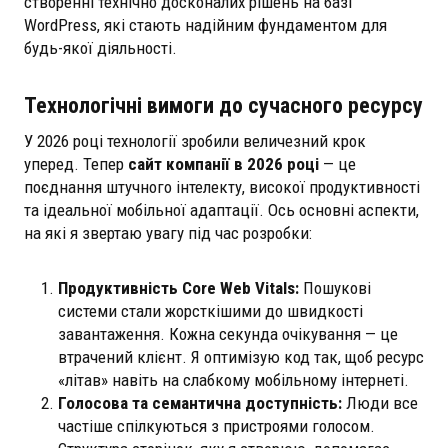
створенні технічно досконалих рішень на базі
WordPress, які стають надійним фундаментом для
будь-якої діяльності.
Технологічні вимоги до сучасного ресурсу
У 2026 році технології зробили величезний крок
уперед. Тепер
сайт компанії в 2026 році
— це
поєднання штучного інтелекту, високої продуктивності
та ідеальної мобільної адаптації. Ось основні аспекти,
на які я звертаю увагу під час розробки:
Продуктивність Core Web Vitals:
Пошукові
системи стали жорсткішими до швидкості
завантаження. Кожна секунда очікування — це
втрачений клієнт. Я оптимізую код так, щоб ресурс
«літав» навіть на слабкому мобільному інтернеті.
Голосова та семантична доступність:
Люди все
частіше спілкуються з пристроями голосом.