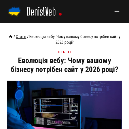
Skip
DenisWeb
to
content
/
Статті
/
Еволюція вебу: Чому вашому бізнесу потрібен сайт у
2026 році?
СТАТТІ
Еволюція вебу: Чому вашому
бізнесу потрібен сайт у 2026 році?