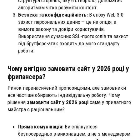
Структура сторінок, яку я створюю, допомагає
алгоритмам чітко розуміти контент.
Безпека та конфіденційність:
В епоху Web 3.0
захист персональних даних — це не опція, а
вимога закону та довіри користувачів.
Використання сучасних SSL-протоколів та захист
від брутфорс-атак входять до мого стандарту
роботи.
Чому вигідно замовити сайт у 2026 році у
фрилансера?
Ринок перенасичений пропозиціями, але замовники
все частіше обирають індивідуальну роботу. Чому
рішення
замовити сайт у 2026 році
саме у приватного
майстра є раціональним?
Пряма комунікація:
Ви спілкуєтеся
безпосередньо з виконавцем, а не з менеджером