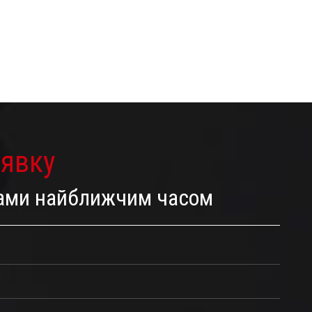
аявку
 Вами найближчим часом