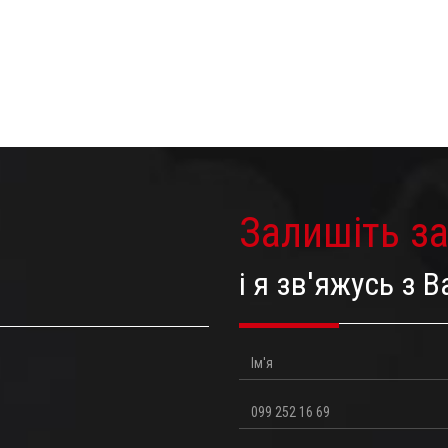
Залишіть з
і я зв'яжусь з
Ім'я
Телефон