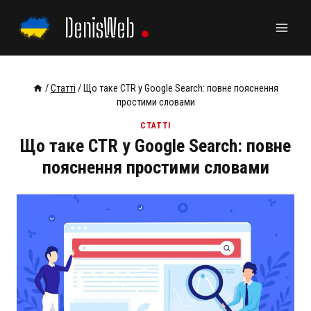
Skip
DenisWeb
to
content
/
Статті
/
Що таке CTR у Google Search: повне пояснення
простими словами
СТАТТІ
Що таке CTR у Google Search: повне
пояснення простими словами