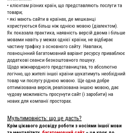
• клієнтам різних країн, що представляють послуги та
товари;
• які мають сайти в країнах, де мешканці
користуються більш ніж однією мовою (діалектом).
Як показала практика, наявність версій двома і більше
мовами навіть у межах однієї країни, не відбирає
частину трафіку з основного сайту. Навпаки,
повноцінний багатомовний варіант ресурсу приваблює
додаткові сеанси безкоштовного пошуку.
Щодо міжнародного представництва, то абсолютно
логічно, що жителі іншої країни шукатимуть необхідний
товар чи послугу рідною мовою. Ще одна добре
оптимізована версія, реалізована іншою мовою, дає
чудову можливість просунути сайт (і заробити) на
нових для компанії просторах.
Мультимовність: що це дасть?
Крім цікавого досвіду роботи з носіями іншої мови
та менталітету,
багатомовний сайт
– це крок до