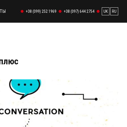
КТЫ
+38 (099) 252 1969
+38 (097) 644 2754
UK
RU
 плюс