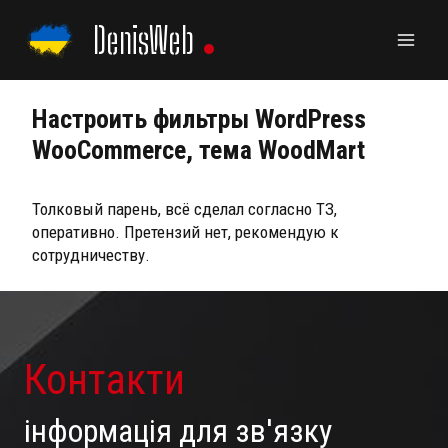
Skip
DenisWeb
to
content
Настроить фильтры WordPress
WooCommerce, тема WoodMart
Толковый парень, всё сделал согласно ТЗ,
оперативно. Претензий нет, рекомендую к
сотрудничеству.
Контакти
інформація для зв'язку