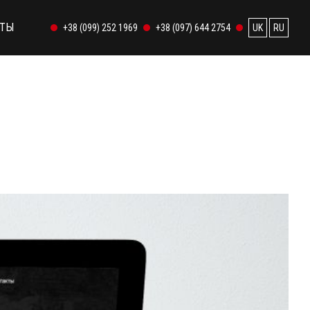
КТЫ
+38 (099) 252 1969
+38 (097) 644 2754
UK
RU