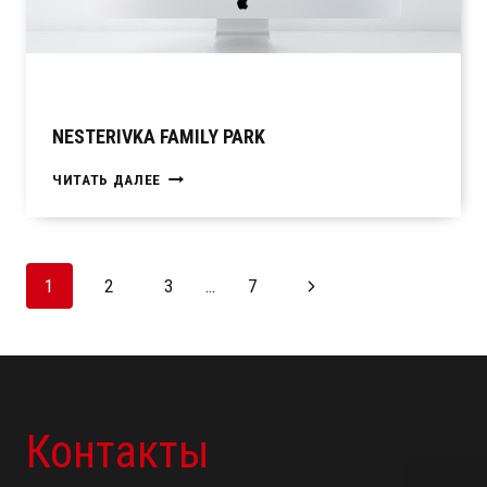
NESTERIVKA FAMILY PARK
NESTERIVKA
ЧИТАТЬ ДАЛЕЕ
FAMILY
PARK
Навигация
1
2
3
…
7
по
страницам
Контакты