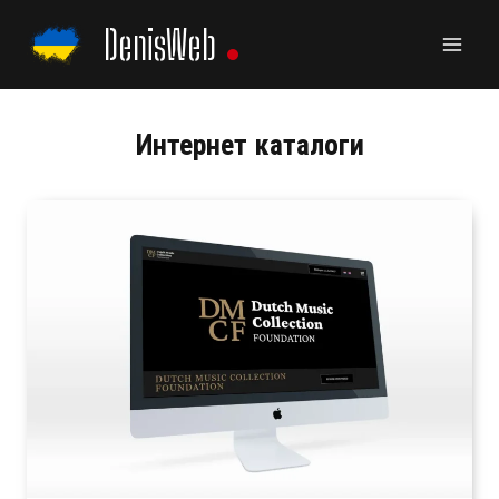
Перейти
DenisWeb
к
содержанию
Интернет каталоги