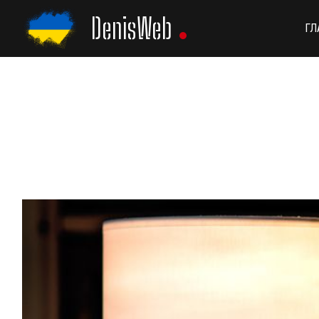
Перейти
DenisWeb
к
ГЛ
содержанию