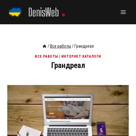
Перейти
DenisWeb
к
содержанию
/
Все работы
/
Грандреал
ВСЕ РАБОТЫ
|
ИНТЕРНЕТ КАТАЛОГИ
Грандреал