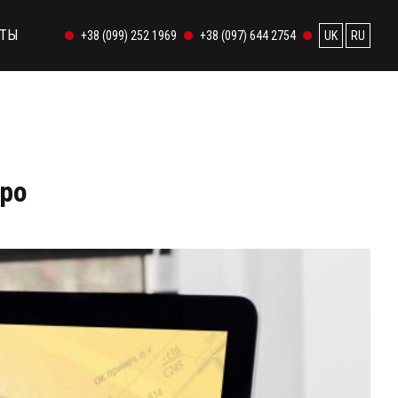
КТЫ
+38 (099) 252 1969
+38 (097) 644 2754
UK
RU
ро