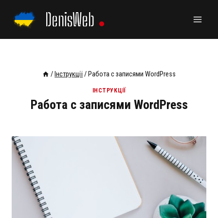
Skip
DenisWeb
to
content
/
Інструкції
/
Работа с записями WordPress
ІНСТРУКЦІЇ
Работа с записями WordPress