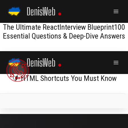
Skip
DenisWeb
to
content
The Ultimate ReactInterview Blueprint100
Essential Questions & Deep-Dive Answers