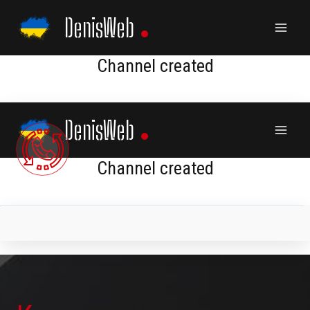
Skip
DenisWeb
to
content
Channel created