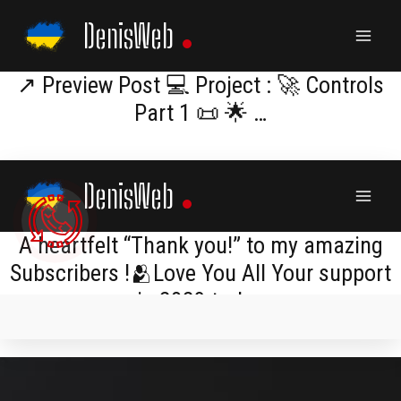
Skip
DenisWeb
to
content
↗️ Preview Post 💻 Project : 🚀 Controls
Part 1 📜 🌟 …