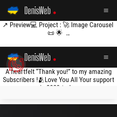
Skip
DenisWeb
to
content
↗️ Preview💻 Project : 🚀 Image Carousel
📜 🌟 …