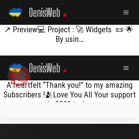
Skip
DenisWeb
to
content
↗️ Preview💻 Project : 🚀 Widgets 📜 🌟
By usin…