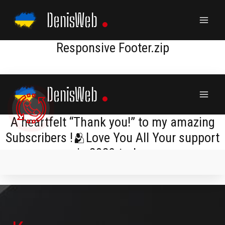
Skip
DenisWeb
to
content
Responsive Footer.zip