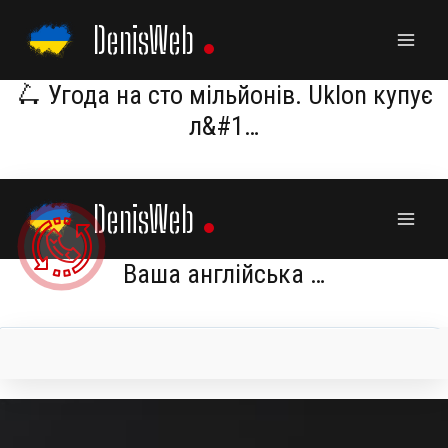
Skip
DenisWeb
to
content
🛴 Угода на сто мільйонів. Uklon купує
л&#1…