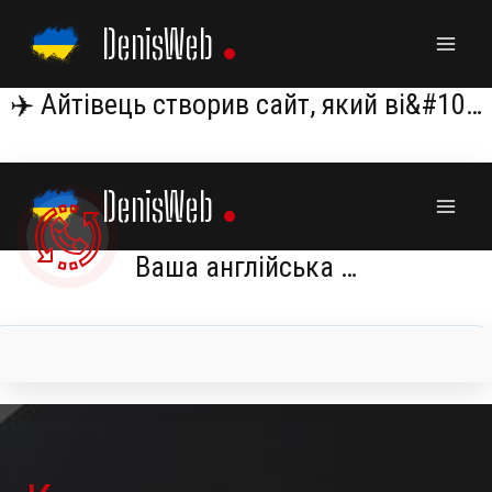
Skip
DenisWeb
to
content
✈️ Айтівець створив сайт, який ві&#10…