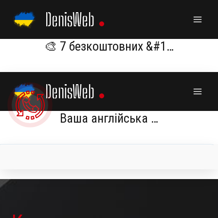
Skip
DenisWeb
to
content
🎨 7 безкоштовних &#1…