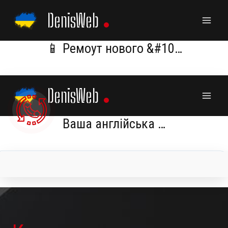
Skip
DenisWeb
to
content
📱 Ремоут нового &#10…