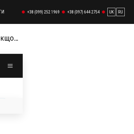
ТИ
+38 (099) 252 1969
+38 (097) 644 2754
UK
RU
 якщо…