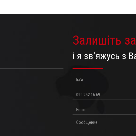
Залишіть з
і я зв'яжусь з
Ім'я
Телефон
Email
Повідомлення