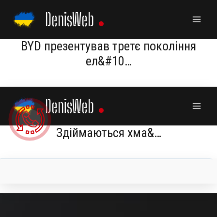
Skip
DenisWeb
to
content
BYD презентував третє покоління
ел&#10…