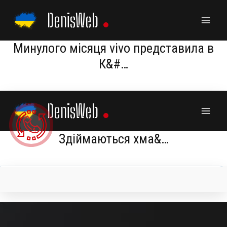
Skip
DenisWeb
to
content
Минулого місяця vivo представила в
К&#…