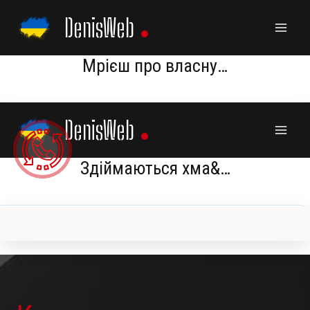
Skip
DenisWeb
to
content
Мрієш про власну…