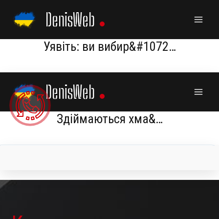
Skip
DenisWeb
to
content
Уявіть: ви вибир&#1072…