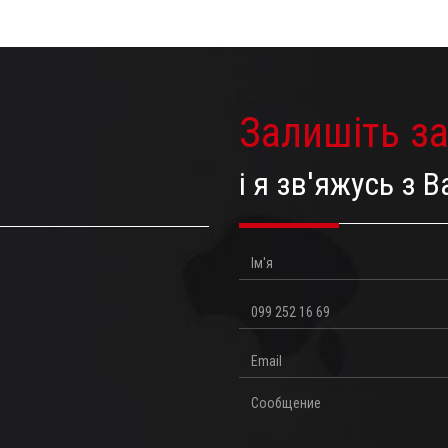
Залишіть з
і я зв'яжусь з
Ім'я
Телефон
Email
Повідомлення