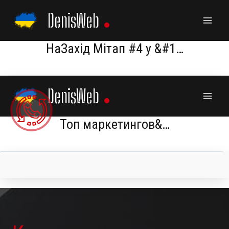
Skip
DenisWeb
to
content
НаЗахід Мітап #4 у &#1…