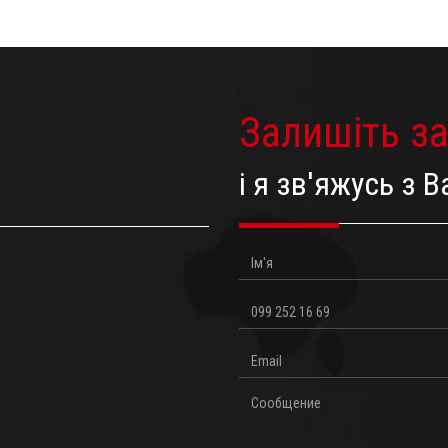
Залишіть з
і я зв'яжусь з
Ім'я
Телефон
Email
Повідомлення