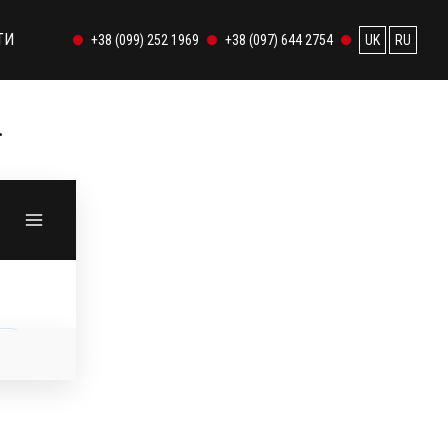
ТИ
+38 (099) 252 1969
+38 (097) 644 2754
UK
RU
…