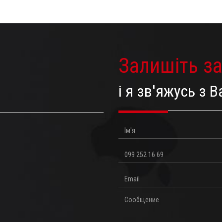
Залишіть з
і я зв'яжусь з
Ім'я
Телефон
Email
Повідомлення