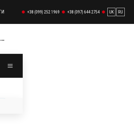
ТИ
+38 (099) 252 1969
+38 (097) 644 2754
UK
RU
6…