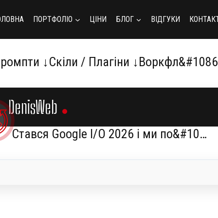
ОЛОВНА
ПОРТФОЛІО
ЦІНИ
БЛОГ
ВІДГУКИ
КОНТАК
ромпти ↓Скіли / Плагіни ↓Воркфл&#108