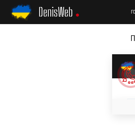
Skip
DenisWeb
to
Г
content
П