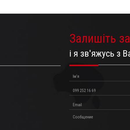
Залишіть з
і я зв'яжусь з
Ім'я
Телефон
Email
Повідомлення