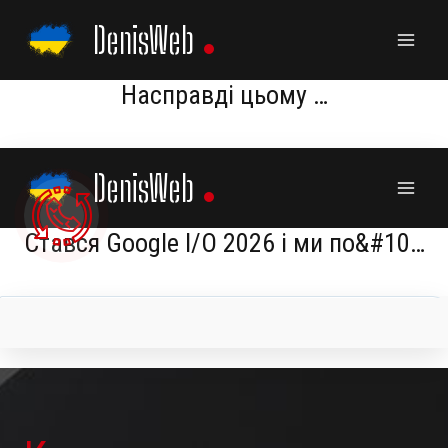
Skip
DenisWeb
to
content
Насправді цьому …