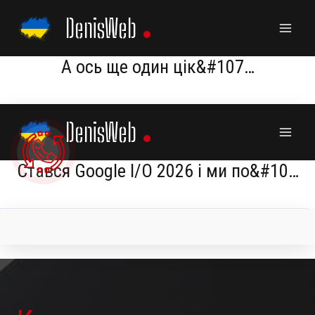
Skip
DenisWeb
to
content
А ось ще один цік&#107…