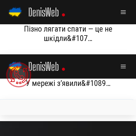
Skip
DenisWeb
to
content
Пізно лягати спати — це не
шкідли&#107…