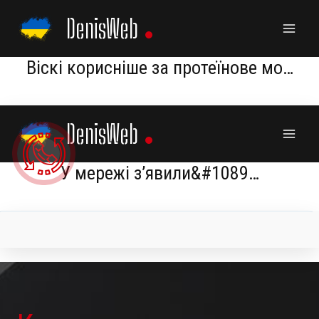
Skip
DenisWeb
to
content
Віскі корисніше за протеїнове мо…