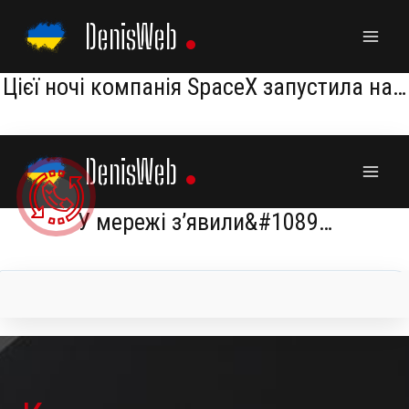
Skip
DenisWeb
to
content
Цієї ночі компанія SpaceX запустила на…