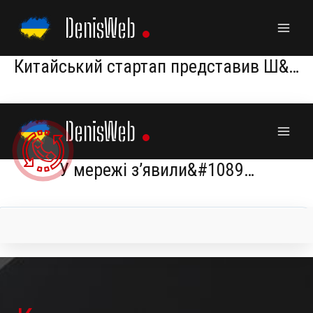
Skip
DenisWeb
to
content
Китайський стартап представив Ш&…