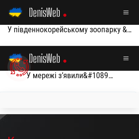
Skip
DenisWeb
to
content
У південнокорейському зоопарку &…