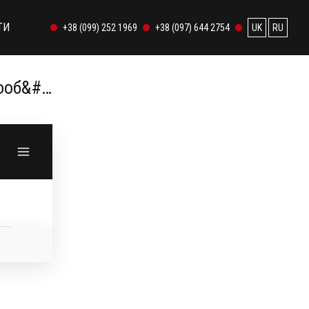
ТИ
+38 (099) 252 1969
+38 (097) 644 2754
UK
RU
пооб&#…