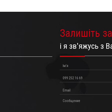
Залишіть з
і я зв'яжусь з
Ім'я
Телефон
Email
Повідомлення