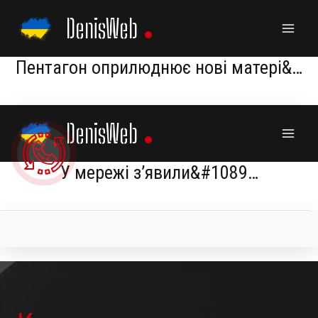
Skip
DenisWeb
to
content
Пентагон оприлюднює нові матері&…