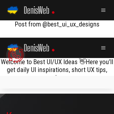
Skip
DenisWeb
to
content
Post from @best_ui_ux_designs