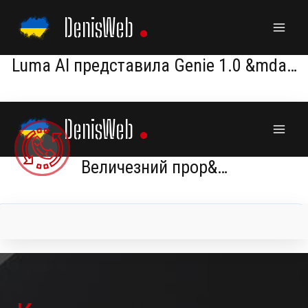
Skip
DenisWeb
to
content
Luma AI представила Genie 1.0 &mda…