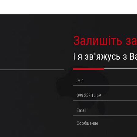
Залишіть з
і я зв'яжусь з
Ім'я
Телефон
Email
Повідомлення