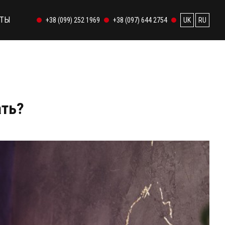
КТЫ
+38 (099) 252 1969
+38 (097) 644 2754
UK
RU
ать?