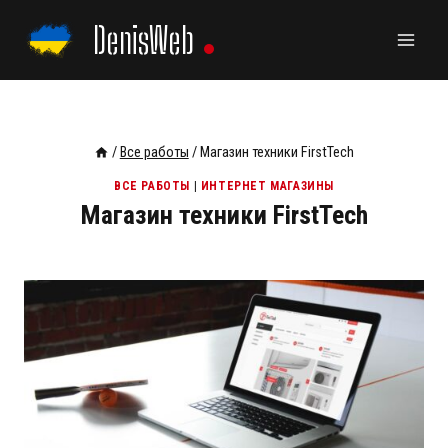
Перейти
DenisWeb
к
содержанию
/
Все работы
/
Магазин техники FirstTech
ВСЕ РАБОТЫ
|
ИНТЕРНЕТ МАГАЗИНЫ
Магазин техники FirstTech