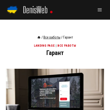
Перейти
DenisWeb
к
содержанию
/
Все работы
/
Гарант
LANDING PAGE
|
ВСЕ РАБОТЫ
Гарант