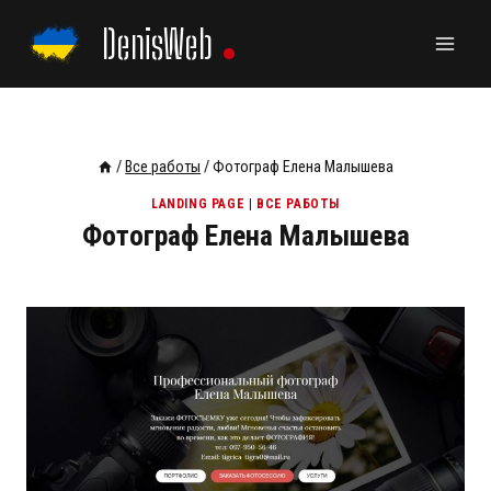
Перейти
DenisWeb
к
содержанию
/
Все работы
/
Фотограф Елена Малышева
LANDING PAGE
|
ВСЕ РАБОТЫ
Фотограф Елена Малышева